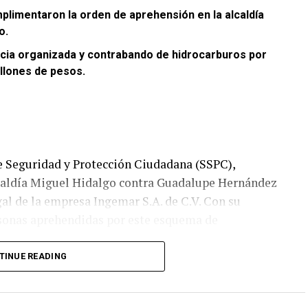
plimentaron la orden de aprehensión en la alcaldía
o.
encia organizada y contrabando de hidrocarburos por
illones de pesos.
de Seguridad y Protección Ciudadana (SSPC),
lcaldía Miguel Hidalgo contra Guadalupe Hernández
al de la empresa Ingemar S.A. de C.V. Con su
rsonas aprehendidas por este esquema de
TINUE READING
R, Ingemar S.A. de C.V., firma en la que participa
ornia,
Ernesto Ruffo Appel