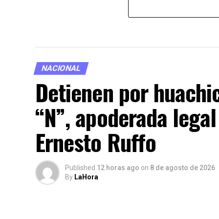
NACIONAL
Detienen por huachic
“N”, apoderada legal 
Ernesto Ruffo
Published
12 horas ago
on
8 de agosto de 2026
By
LaHora