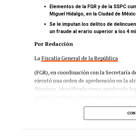
Elementos de la FGR y de la SSPC cum
Miguel Hidalgo, en la Ciudad de Méxic
Se le imputan los delitos de delincu
un fraude al erario superior a los 4 m
Por Redacción
La
Fiscalía General de la República
(FGR), en coordinación con la Secretaría 
ejecutó una orden de aprehensión en la a
Hinojosa, identificada como apoderada leg
arresto, se eleva a nueve el número de pe
contrabando de combustible.
CON
De acuerdo con las investigaciones de la FG
como socio el exgobernador de Baja Calif