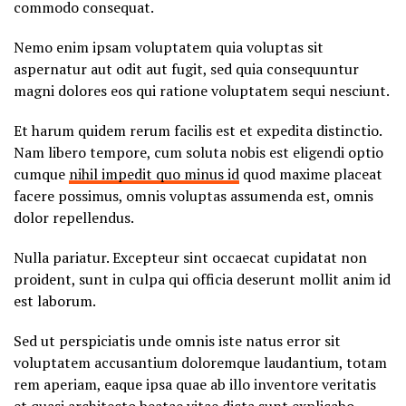
commodo consequat.
Nemo enim ipsam voluptatem quia voluptas sit
aspernatur aut odit aut fugit, sed quia consequuntur
magni dolores eos qui ratione voluptatem sequi nesciunt.
Et harum quidem rerum facilis est et expedita distinctio.
Nam libero tempore, cum soluta nobis est eligendi optio
cumque
nihil impedit quo minus id
quod maxime placeat
facere possimus, omnis voluptas assumenda est, omnis
dolor repellendus.
Nulla pariatur. Excepteur sint occaecat cupidatat non
proident, sunt in culpa qui officia deserunt mollit anim id
est laborum.
Sed ut perspiciatis unde omnis iste natus error sit
voluptatem accusantium doloremque laudantium, totam
rem aperiam, eaque ipsa quae ab illo inventore veritatis
et quasi architecto beatae vitae dicta sunt explicabo.