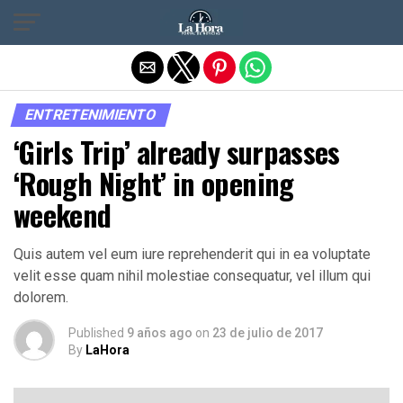
Salir de la versión móvil
ENTRETENIMIENTO
‘Girls Trip’ already surpasses
‘Rough Night’ in opening
weekend
Quis autem vel eum iure reprehenderit qui in ea voluptate
velit esse quam nihil molestiae consequatur, vel illum qui
dolorem.
Published
9 años ago
on
23 de julio de 2017
By
LaHora