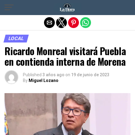
Salir de la versión móvil
LOCAL
Ricardo Monreal visitará Puebla
en contienda interna de Morena
Published
3 años ago
on
19 de junio de 2023
By
Miguel Lozano