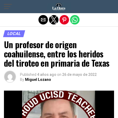
Salir de la versión móvil
LOCAL
Un profesor de origen
coahuilense, entre los heridos
del tiroteo en primaria de Texas
Published
4 años ago
on
26 de mayo de 2022
By
Miguel Lozano