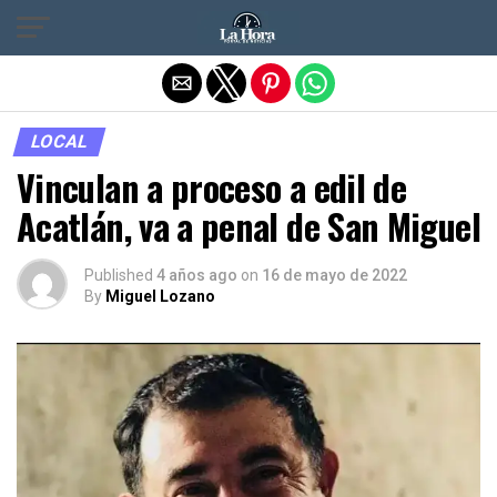
Salir de la versión móvil
LOCAL
Vinculan a proceso a edil de
Acatlán, va a penal de San Miguel
Published
4 años ago
on
16 de mayo de 2022
By
Miguel Lozano