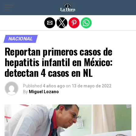
Salir de la versión móvil
NACIONAL
Reportan primeros casos de
hepatitis infantil en México:
detectan 4 casos en NL
Published
4 años ago
on
13 de mayo de 2022
By
Miguel Lozano