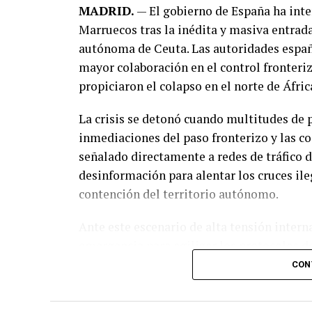
MADRID.
— El gobierno de España ha inte
Marruecos tras la inédita y masiva entrada
autónoma de Ceuta. Las autoridades españ
mayor colaboración en el control fronteriz
propiciaron el colapso en el norte de Áfric
La crisis se detonó cuando multitudes de 
inmediaciones del paso fronterizo y las co
señalado directamente a redes de tráfico 
desinformación para alentar los cruces il
contención del territorio autónomo.
Ante este escenario de alta tensión inter
emergencia para agilizar los protocolos de
organizaciones internacionales y Gobierno
CON
desarrollo de los acontecimientos, advirti
únicas fronteras terrestres que la Unión 