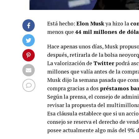
Está hecho:
Elon Musk
ya hizo la
co
menos que
44 mil millones de dól
Hace apenas unos días, Musk propuso 
después, retirarla de la bolsa neoyor
La valorización de
Twitter
podrá asce
millones que valía antes de la compr
Musk dijo la semana pasada que cons
compra gracias a dos
préstamos ban
Según la prensa, el consejo de admin
revisar la propuesta del multimillona
Esa cláusula establece que si un acci
consejo se reserva el derecho de vend
posee actualmente algo más del 9% del