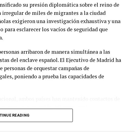
nsificado su presión diplomática sobre el reino de
 irregular de miles de migrantes a la ciudad
olas exigieron una investigación exhaustiva y una
o para esclarecer los vacíos de seguridad que
a.
personas arribaron de manera simultánea a las
stas del enclave español. El Ejecutivo de Madrid ha
de personas de orquestar campañas de
egales, poniendo a prueba las capacidades de
nacional, ambos países han mantenido contactos de
 retorno y contención. Mientras tanto,
s de la región observan con preocupación el
TINUE READING
endo sobre la vulnerabilidad constante en las
Europea comparte con el continente africano.