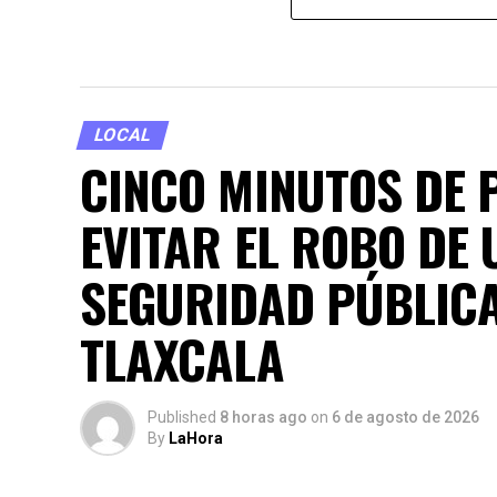
LOCAL
CINCO MINUTOS DE 
EVITAR EL ROBO DE 
SEGURIDAD PÚBLICA
TLAXCALA
Published
8 horas ago
on
6 de agosto de 2026
By
LaHora