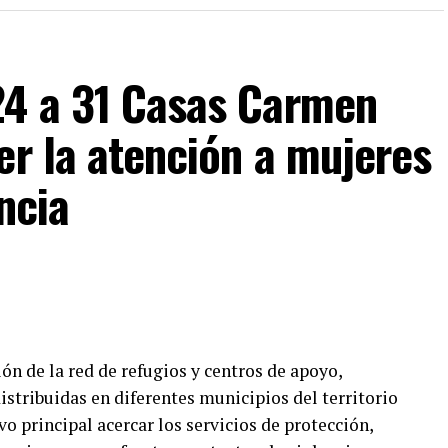
ó no compartir en redes sociales información
lmente se estaciona el vehículo o periodos
so.
24 a 31 Casas Carmen
 tecnológicas como sistemas de geolocalización
er la atención a mujeres
os de apagado remoto, que facilitan la localización
robo.
ncia
de Tlaxcala fortalece la cultura de la prevención y
idad patrimonial y la tranquilidad de las familias
ón de la red de refugios y centros de apoyo,
stribuidas en diferentes municipios del territorio
o principal acercar los servicios de protección,