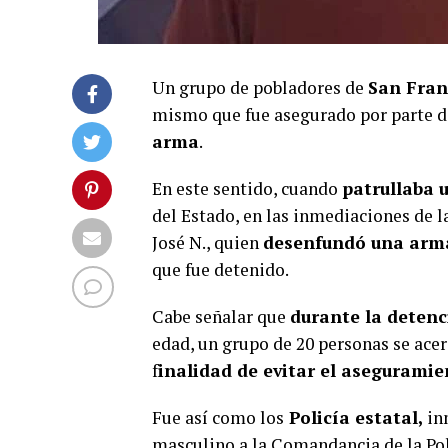
Un grupo de pobladores de
San Fran
mismo que fue asegurado por parte de 
arma
.
En este sentido, cuando
patrullaba 
del Estado, en las inmediaciones de 
José N., quien
desenfundó una arm
que fue detenido.
Cabe señalar que
durante la deten
edad, un grupo de 20 personas se acerc
f
inalidad de evitar el aseguramie
Fue así como los
Policía estatal,
inm
masculino a la Comandancia de la Pol