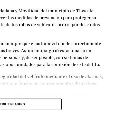
udadana y Movilidad del municipio de Tlaxcala
lecer las medidas de prevención para proteger su
te de los robos de vehículos ocurre por descuidos
car siempre que el automóvil quede correctamente
ias breves. Asimismo, sugirió estacionarlo en
e personas y, de ser posible, con sistemas de
as oportunidades para la comisión de este delito.
 seguridad del vehículo mediante el uso de alarmas,
ntivos que funcionan como elementos disuasivos.
sta mochilas, bolsas, teléfonos, computadoras u
e en un incentivo para el robo o los llamados
TINUE READING