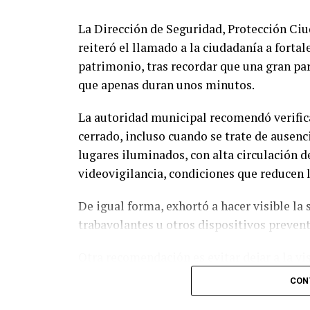
La Dirección de Seguridad, Protección Ci
reiteró el llamado a la ciudadanía a forta
patrimonio, tras recordar que una gran par
que apenas duran unos minutos.
La autoridad municipal recomendó verifi
cerrado, incluso cuando se trate de ausenc
lugares iluminados, con alta circulación d
videovigilancia, condiciones que reducen l
De igual forma, exhortó a hacer visible la
trabavolantes u otros dispositivos preve
Otra recomendación es evitar dejar a la vi
objetos de valor, ya que suelen convertirs
CON
«cristalazos».