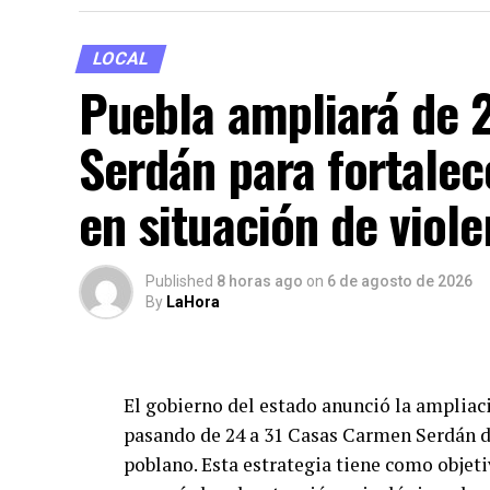
La Dirección de Seguridad también sugiri
relacionada con los lugares donde habitua
LOCAL
prolongados en los que permanecerá sin u
Puebla ampliará de 
Además, invitó a aprovechar herramientas
Serdán para fortalec
(GPS), aplicaciones de rastreo y mecanism
y recuperación de las unidades en caso de 
en situación de viole
Con estas acciones, el Gobierno Municipal 
trabaja de manera permanente por la segur
Published
8 horas ago
on
6 de agosto de 2026
By
LaHora
de la capital.
El gobierno del estado anunció la ampliaci
pasando de 24 a 31 Casas Carmen Serdán di
poblano. Esta estrategia tiene como objetiv