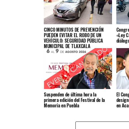
CINCO MINUTOS DE PREVENCIÓN
Congre
PUEDEN EVITAR EL ROBO DE UN
«Ley C
VEHÍCULO: SEGURIDAD PÚBLICA
diálog
MUNICIPAL DE TLAXCALA
Suspenden de última hora la
El Con
primera edición del Festival de la
design
Memoria en Puebla
en Aca