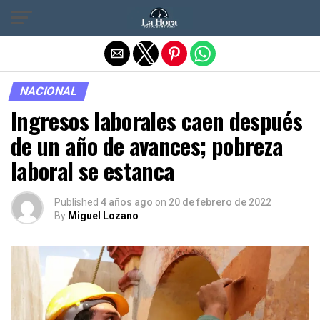
Salir de la versión móvil
NACIONAL
Ingresos laborales caen después
de un año de avances; pobreza
laboral se estanca
Published
4 años ago
on
20 de febrero de 2022
By
Miguel Lozano