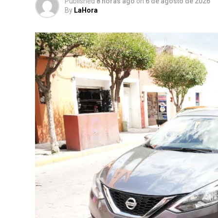
Published
8 horas ago
on
6 de agosto de 2026
By
LaHora