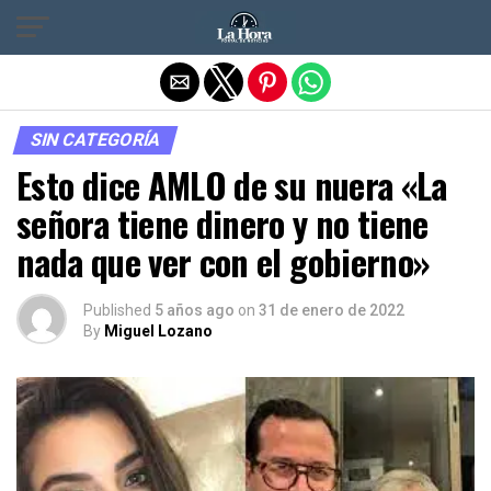
Salir de la versión móvil
SIN CATEGORÍA
Esto dice AMLO de su nuera «La
señora tiene dinero y no tiene
nada que ver con el gobierno»
Published
5 años ago
on
31 de enero de 2022
By
Miguel Lozano