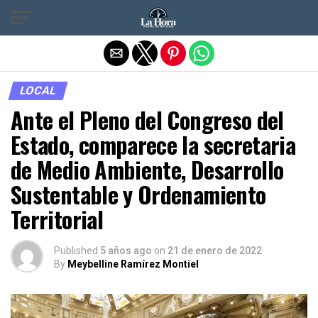
Salir de la versión móvil
LOCAL
Ante el Pleno del Congreso del
Estado, comparece la secretaria
de Medio Ambiente, Desarrollo
Sustentable y Ordenamiento
Territorial
Published
5 años ago
on
21 de enero de 2022
By
Meybelline Ramírez Montiel