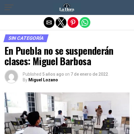
Salir de la versión móvil
SIN CATEGORÍA
En Puebla no se suspenderán
clases: Miguel Barbosa
Published
5 años ago
on
7 de enero de 2022
By
Miguel Lozano